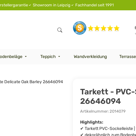
rstellergarantie
Showroom in Leipzig
Fachhandel seit 1991
odenbeläge
Teppich
Wandverkleidung
Terrasse
Tarkett - PVC-
26646094
Artikelnummer:
2014079
Highlights:
✔ Tarkett PVC-Sockelleiste | f
✔ dekorähnlich zum Bodenb