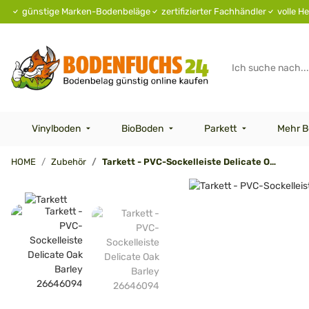
günstige Marken-Bodenbeläge
zertifizierter Fachhändler
volle He
Vinylboden
BioBoden
Parkett
Mehr B
HOME
Zubehör
Tarkett - PVC-Sockelleiste Delicate Oak Barley 26646094