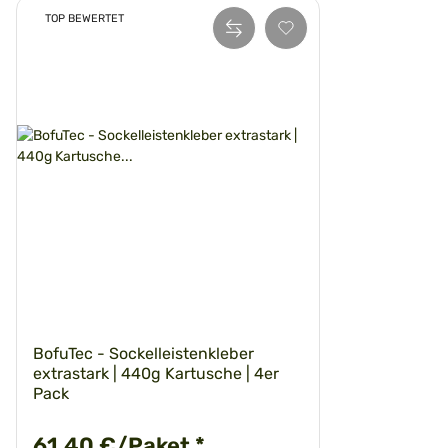
TOP BEWERTET
BofuTec - Sockelleistenkleber
extrastark | 440g Kartusche | 4er
Pack
61,40 €/Paket
*