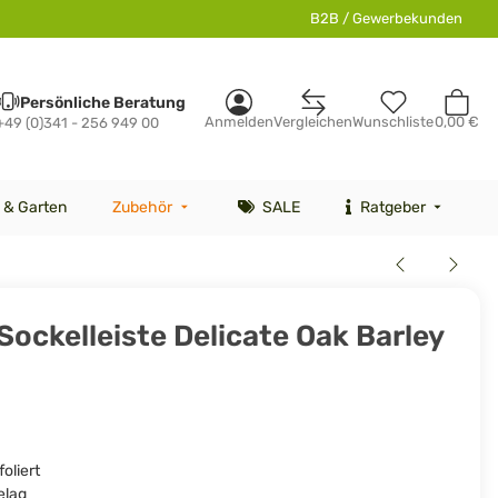
B2B / Gewerbekunden
Persönliche Beratung
Anmelden
Vergleichen
Wunschliste
0,00 €
+49 (0)341 - 256 949 00
 & Garten
Zubehör
SALE
Ratgeber
Sockelleiste Delicate Oak Barley
oliert
elag