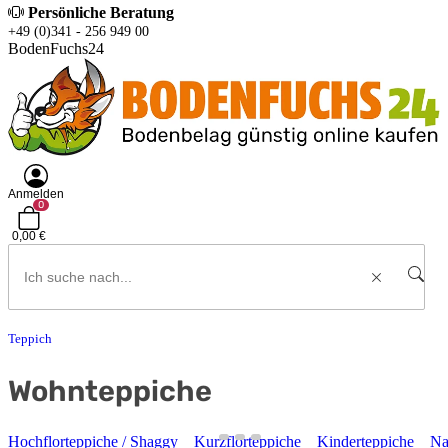
Persönliche Beratung
+49 (0)341 - 256 949 00
BodenFuchs24
Anmelden
0
0,00 €
Teppich
Wohnteppiche
Hochflorteppiche / Shaggy
Kurzflorteppiche
Kinderteppiche
Na