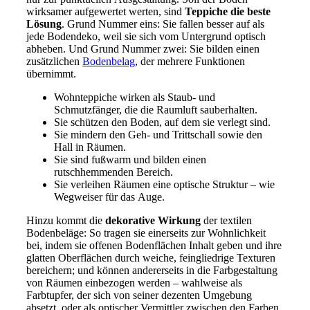
wirksamer aufgewertet werten, sind
Teppiche die beste
Lösung
. Grund Nummer eins: Sie fallen besser auf als
jede Bodendeko, weil sie sich vom Untergrund optisch
abheben. Und Grund Nummer zwei: Sie bilden einen
zusätzlichen
Bodenbelag
, der mehrere Funktionen
übernimmt.
Wohnteppiche wirken als Staub- und
Schmutzfänger, die die Raumluft sauberhalten.
Sie schützen den Boden, auf dem sie verlegt sind.
Sie mindern den Geh- und Trittschall sowie den
Hall in Räumen.
Sie sind fußwarm und bilden einen
rutschhemmenden Bereich.
Sie verleihen Räumen eine optische Struktur – wie
Wegweiser für das Auge.
Hinzu kommt die
dekorative Wirkung
der textilen
Bodenbeläge: So tragen sie einerseits zur Wohnlichkeit
bei, indem sie offenen Bodenflächen Inhalt geben und ihre
glatten Oberflächen durch weiche, feingliedrige Texturen
bereichern; und können andererseits in die Farbgestaltung
von Räumen einbezogen werden – wahlweise als
Farbtupfer, der sich von seiner dezenten Umgebung
absetzt, oder als optischer Vermittler zwischen den Farben