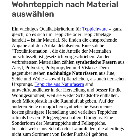
Wohnteppich nach Material
auswählen
Ein wichtiges Qualitätskriterium für
Teppichware
– ganz
gleich, ob es sich um Teppiche oder Teppichbeläge
handelt – ist ihr Material. Sie finden die entsprechende
Angabe auf den Artikeldetailseiten. Eine solche
"Textilinformation", die die Anteile der Materialien
aufschlüsselt, ist gesetzlich vorgeschrieben. Zu den
verbreitetsten Materialien zählen
synthetische Fasern
aus
Acryl, Polyester, Polypropylen und Viskose. Dem
gegenüber stehen
nachhaltige Naturfasern
aus Jute,
Seide und Wolle – sowohl pflanzlichen, als auch tierischen
Ursprungs.
Teppiche aus Naturfasern
sind
umweltfreundlicher in der Herstellung und besser für die
Wohngesundheit, weil sie weder Schadstoffe enthalten,
noch Mikroplastik in die Raumluft abgeben. Auf der
anderen Seite ermöglichen synthetische Fasern eine
kostengünstigere Herstellung und verleihen Teppichen
oftmals bessere Pflegeeigenschaften. Übrigens: Eine
Sonderform der Naturteppiche sind Fellteppiche,
beispielsweise aus Schaf- oder Lammfellen, die allerdings
nicht zum Sortiment von BodenFuchs24 gehören.