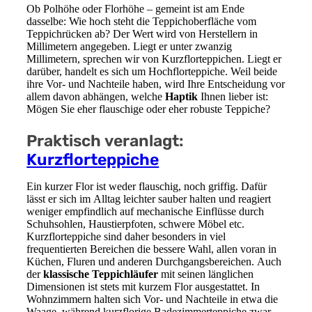
Ob Polhöhe oder Florhöhe – gemeint ist am Ende
dasselbe: Wie hoch steht die Teppichoberfläche vom
Teppichrücken ab? Der Wert wird von Herstellern in
Millimetern angegeben. Liegt er unter zwanzig
Millimetern, sprechen wir von Kurzflorteppichen. Liegt er
darüber, handelt es sich um Hochflorteppiche. Weil beide
ihre Vor- und Nachteile haben, wird Ihre Entscheidung vor
allem davon abhängen, welche
Haptik
Ihnen lieber ist:
Mögen Sie eher flauschige oder eher robuste Teppiche?
Praktisch veranlagt:
Kurzflorteppiche
Ein kurzer Flor ist weder flauschig, noch griffig. Dafür
lässt er sich im Alltag leichter sauber halten und reagiert
weniger empfindlich auf mechanische Einflüsse durch
Schuhsohlen, Haustierpfoten, schwere Möbel etc.
Kurzflorteppiche sind daher besonders in viel
frequentierten Bereichen die bessere Wahl, allen voran in
Küchen, Fluren und anderen Durchgangsbereichen. Auch
der
klassische Teppichläufer
mit seinen länglichen
Dimensionen ist stets mit kurzem Flor ausgestattet. In
Wohnzimmern halten sich Vor- und Nachteile in etwa die
Waage, während kurzflorige Badezimmerteppiche zwar