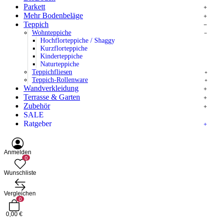
Parkett
Mehr Bodenbeläge
Teppich
Wohnteppiche
Hochflorteppiche / Shaggy
Kurzflorteppiche
Kinderteppiche
Naturteppiche
Teppichfliesen
Teppich-Rollenware
Wandverkleidung
Terrasse & Garten
Zubehör
SALE
Ratgeber
Anmelden
0
Wunschliste
Vergleichen
0
0,00 €