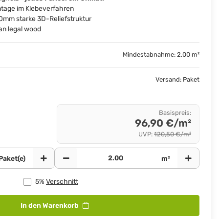
ntage im Klebeverfahren
mm starke 3D-Reliefstruktur
an legal wood
Mindestabnahme: 2,00 m²
Versand: Paket
Basispreis
:
96,90 €/m²
UVP
:
120,50 €/m²
Paket(e)
m²
5%
Verschnitt
In den Warenkorb