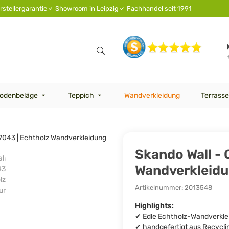
rstellergarantie
Showroom in Leipzig
Fachhandel seit 1991
odenbeläge
Teppich
Wandverkleidung
Terrasse
Skando Wall - 
Wandverkleid
Artikelnummer:
2013548
Highlights:
✔ Edle Echtholz-Wandverklei
✔ handgefertigt aus Recycli