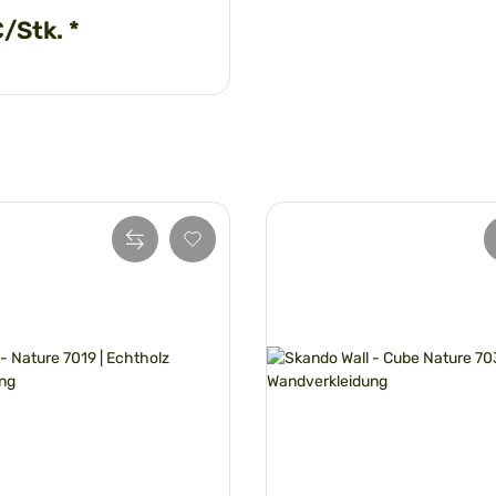
€/Stk.
*