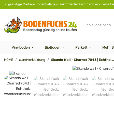
günstige Marken-Bodenbeläge
zertifizierter Fachhändler
volle He
Vinylboden
BioBoden
Parkett
Mehr B
HOME
Wandverkleidung
Skando Wall - Charred 7043 | Echtholz Wandverkleidung