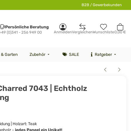
B2B / Gewerbekunden
Persönliche Beratung
Anmelden
Vergleichen
Wunschliste
0,00 €
+49 (0)341 - 256 949 00
 & Garten
Zubehör
SALE
Ratgeber
Charred 7043 | Echtholz
ung
dung | Holzart: Teak
ngholz -
jedes Paneel ein Unikat!