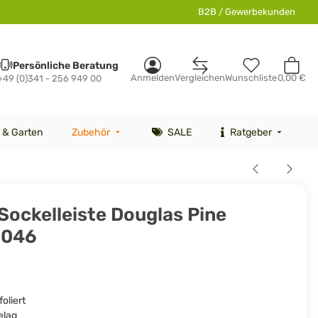
B2B / Gewerbekunden
Persönliche Beratung
Anmelden
Vergleichen
Wunschliste
0,00 €
+49 (0)341 - 256 949 00
 & Garten
Zubehör
SALE
Ratgeber
Sockelleiste Douglas Pine
6046
oliert
elag