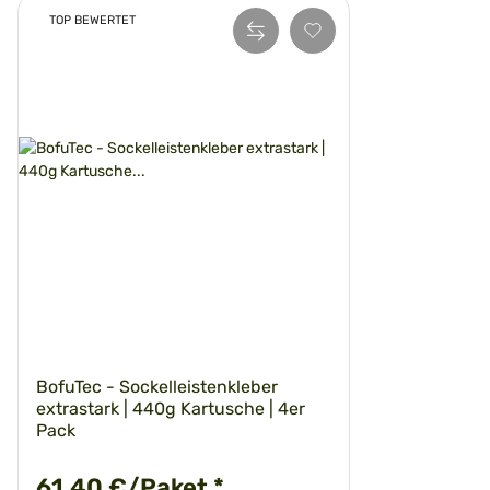
TOP BEWERTET
BofuTec - Sockelleistenkleber
extrastark | 440g Kartusche | 4er
Pack
61,40 €/Paket
*