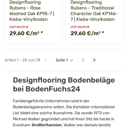
Designflooring
Designflooring
Rubens - Rose
Rubens - Traditional
Washed Oak KP95-7 |
Character Oak KP146-
Klebe-Vinylboden
7 | Klebe-Vinylboden
UVP 36,99 €
UVP 36,99 €
29,60 €/m²
*
29,60 €/m²
*
Artikel 1 - 28 von 78
Seite
1
Designflooring
Bodenbeläge
bei BodenFuchs24
Familiengeführte Unternehmen sind in der
Bodenbelagsbranche selten. Die
Karndean International
Ltd.
bildet eine solche Ausnahme. Sie wurde 1973 von
Michael Walker gegründet und hat ihren Sitz bis heute in
Evesham,
Großbritannien
. Walker war damals bereits