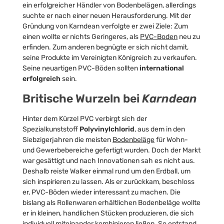
ein erfolgreicher Händler von Bodenbelägen, allerdings
suchte er nach einer neuen Herausforderung. Mit der
Gründung von Karndean verfolgte er zwei Ziele: Zum
einen wollte er nichts Geringeres, als
PVC-Boden
neu zu
erfinden. Zum anderen begnügte er sich nicht damit,
seine Produkte im Vereinigten Königreich zu verkaufen.
Seine neuartigen PVC-Böden sollten
international
erfolgreich
sein.
Britische Wurzeln bei
Karndean
Hinter dem Kürzel PVC verbirgt sich der
Spezialkunststoff
Polyvinylchlorid
, aus dem in den
Siebzigerjahren die meisten
Bodenbeläge
für Wohn-
und Gewerbebereiche gefertigt wurden. Doch der Markt
war gesättigt und nach Innovationen sah es nicht aus.
Deshalb reiste Walker einmal rund um den Erdball, um
sich inspirieren zu lassen. Als er zurückkam, beschloss
er, PVC-Böden wieder interessant zu machen. Die
bislang als Rollenwaren erhältlichen Bodenbeläge wollte
er in kleinen, handlichen Stücken produzieren, die sich
individuell miteinander kombinieren ließen. So entstand