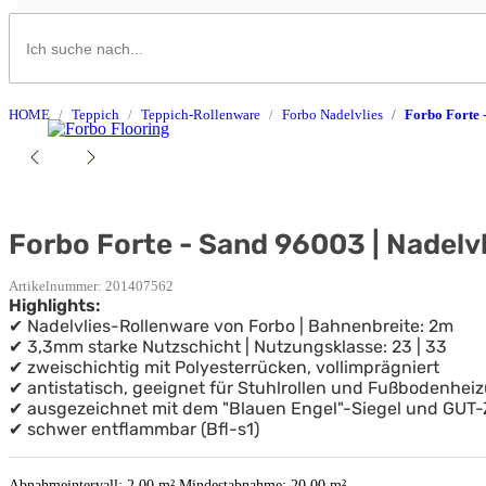
HOME
Teppich
Teppich-Rollenware
Forbo Nadelvlies
Forbo Forte - Sand 96003 | Nadelvl
Artikelnummer:
201407562
Highlights:
✔ Nadelvlies-Rollenware von Forbo | Bahnenbreite: 2m
✔ 3,3mm starke Nutzschicht | Nutzungsklasse: 23 | 33
✔ zweischichtig mit Polyesterrücken, vollimprägniert
✔ antistatisch, geeignet für Stuhlrollen und Fußbodenhei
✔ ausgezeichnet mit dem "Blauen Engel"-Siegel und GUT-Z
✔ schwer entflammbar (Bfl-s1)
Abnahmeintervall: 2,00 m²
Mindestabnahme: 20,00 m²