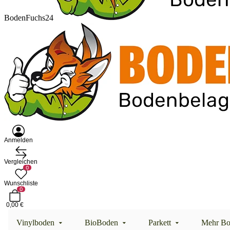
BodenFuchs24
Anmelden
Vergleichen
0
Wunschliste
0
0,00 €
Vinylboden
BioBoden
Parkett
Mehr Bo