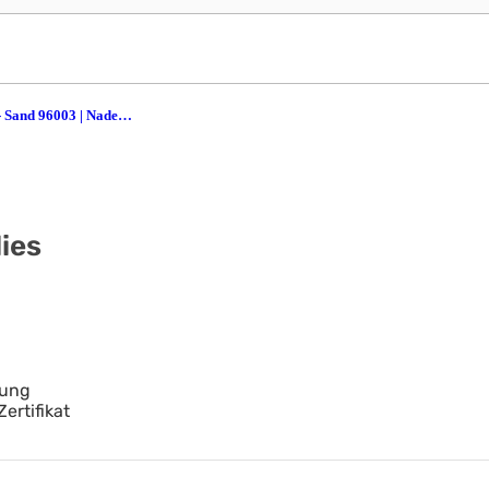
Forbo Forte - Sand 96003 | Nadelvlies
ies
zung
ertifikat