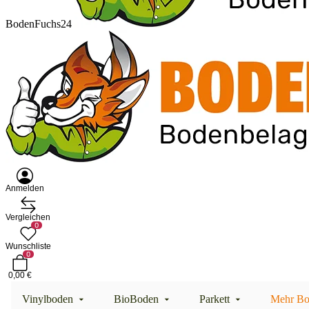
BodenFuchs24
Anmelden
Vergleichen
0
Wunschliste
0
0,00 €
Vinylboden
BioBoden
Parkett
Mehr Bo