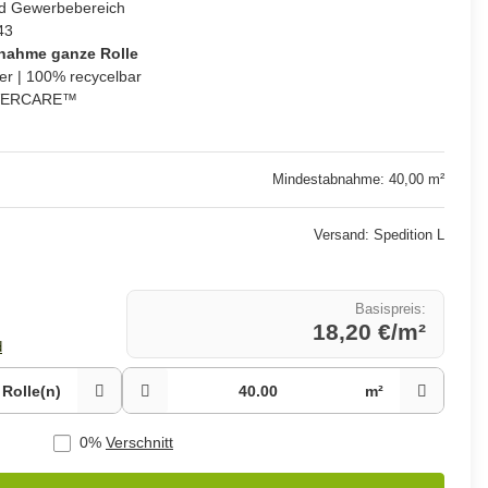
nd Gewerbebereich
43
nahme ganze Rolle
r | 100% recycelbar
 EVERCARE™
Mindestabnahme: 40,00 m²
Versand: Spedition L
Basispreis
:
18,20 €/m²
d
Rolle(n)
m²
0%
Verschnitt