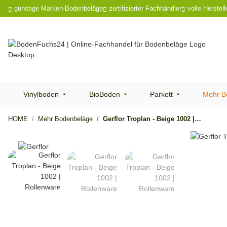
günstige Marken-Bodenbeläge
zertifizierter Fachhändler
volle Herstell
Vinylboden
BioBoden
Parkett
Mehr B
HOME
Mehr Bodenbeläge
Gerflor Troplan - Beige 1002 | Rollenware