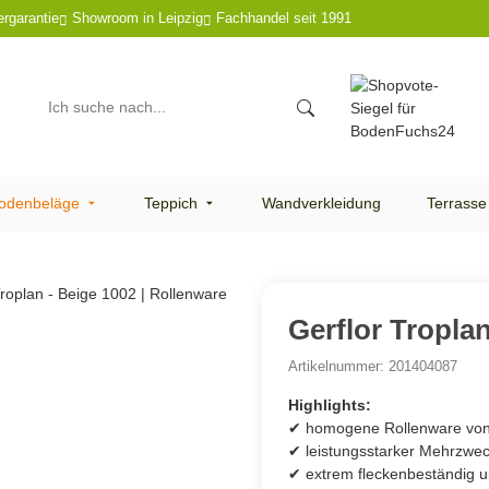
ergarantie
Showroom in Leipzig
Fachhandel seit 1991
odenbeläge
Teppich
Wandverkleidung
Terrasse
Gerflor Troplan
Artikelnummer:
201404087
Highlights:
✔ homogene Rollenware von
✔ leistungsstarker Mehrzwe
✔ extrem fleckenbeständig u