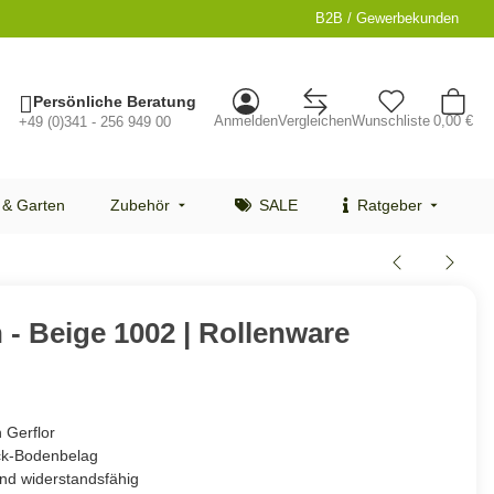
B2B / Gewerbekunden
Persönliche Beratung
Anmelden
Vergleichen
Wunschliste
0,00 €
+49 (0)341 - 256 949 00
 & Garten
Zubehör
SALE
Ratgeber
 - Beige 1002 | Rollenware
 Gerflor
ck-Bodenbelag
nd widerstandsfähig