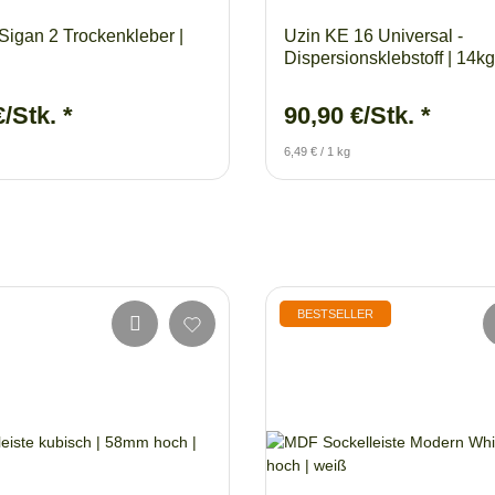
Sigan 2 Trockenkleber |
Uzin KE 16 Universal -
Dispersionsklebstoff | 14k
€/Stk.
*
90,90 €/Stk.
*
6,49 € / 1 kg
BESTSELLER