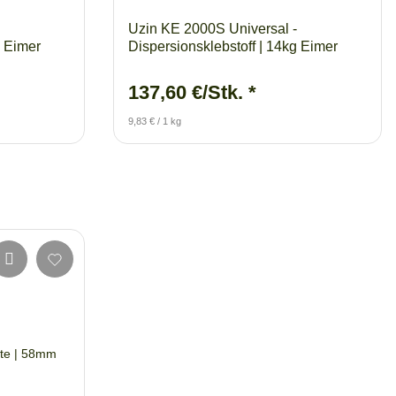
Uzin KE 2000S Universal -
g Eimer
Dispersionsklebstoff | 14kg Eimer
137,60 €/Stk.
*
9,83 € / 1 kg