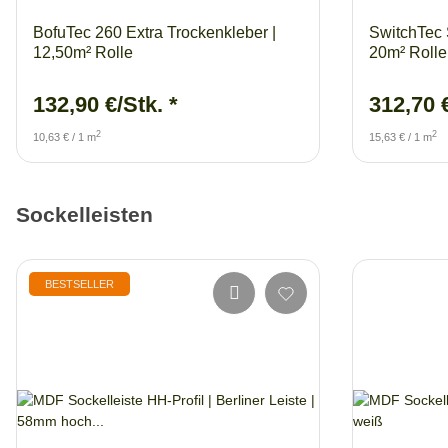
BofuTec 260 Extra Trockenkleber |
SwitchTec 
12,50m² Rolle
20m² Rolle
132,90 €/Stk.
*
312,70 
2
2
10,63 € / 1 m
15,63 € / 1 m
Sockelleisten
BESTSELLER