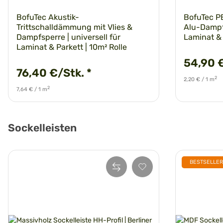
BofuTec Akustik-
BofuTec P
Trittschalldämmung mit Vlies &
Alu-Dampfs
Dampfsperre | universell für
Laminat & 
Laminat & Parkett | 10m² Rolle
54,90 
76,40 €/Stk.
*
2
2,20 € / 1 m
2
7,64 € / 1 m
Sockelleisten
BESTSELLER