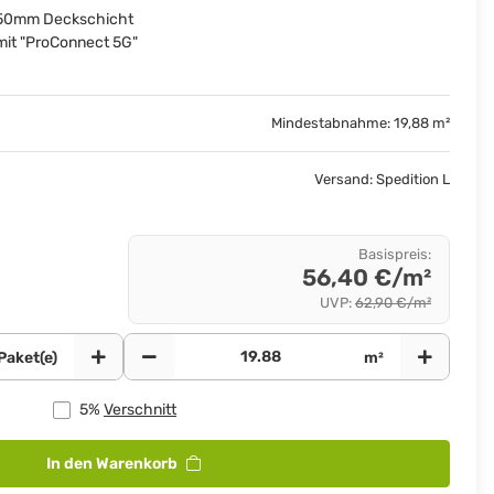
3,50mm Deckschicht
it "ProConnect 5G"
Mindestabnahme: 19,88 m²
Versand: Spedition L
Basispreis
:
56,40 €/m²
UVP
:
62,90 €/m²
Paket(e)
m²
5%
Verschnitt
In den Warenkorb