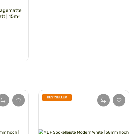
rlagematte
tt | 15m²
BESTSELLER