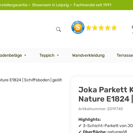
rstellergarantie
Showroom in Leipzig
Fachhandel seit 1991
odenbeläge
Teppich
Wandverkleidung
Terrasse
Joka Parkett 
Nature E1824 |
Artikelnummer:
2019740
Highlights:
✔ 3-Schicht-Parkett von JO
✔
Oberfläche:
naturgeölt