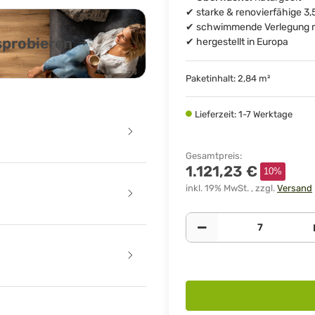
✔ starke & renovierfähige 
✔ schwimmende Verlegung m
usprobieren
✔ hergestellt in Europa
Paketinhalt: 2,84 m²
Lieferzeit: 1-7 Werktage
Gesamtpreis
:
1.121,23 €
10%
inkl. 19% MwSt. , zzgl.
Versand