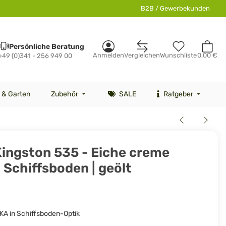
B2B / Gewerbekunden
Persönliche Beratung
Anmelden
Vergleichen
Wunschliste
0,00 €
+49 (0)341 - 256 949 00
 & Garten
Zubehör
SALE
Ratgeber
Kingston 535 - Eiche creme
 Schiffsboden | geölt
KA in Schiffsboden-Optik