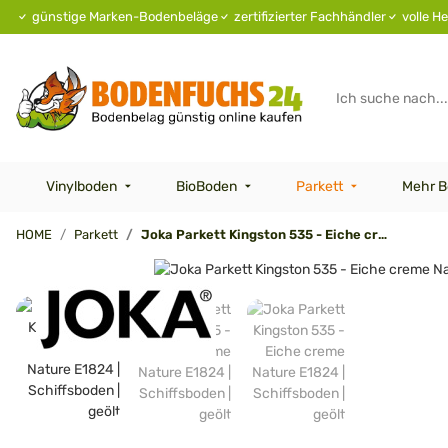
günstige Marken-Bodenbeläge
zertifizierter Fachhändler
volle He
Vinylboden
BioBoden
Parkett
Mehr B
HOME
Parkett
Joka Parkett Kingston 535 - Eiche creme Nature E1824 | Schiffsboden | geölt