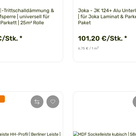
E-Trittschalldämmung &
Joka - JK 124+ Alu Unte
perre | universell für
| für Joka Laminat & Parke
Parkett | 25m² Rolle
Paket
€/Stk.
*
101,20 €/Stk.
*
2
6,75 € / 1 m