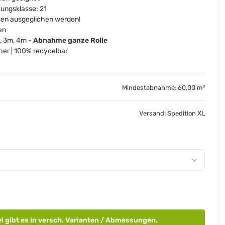
ungsklasse: 21
en ausgeglichen werden!
en
, 3m, 4m -
Abnahme ganze Rolle
er | 100% recycelbar
Mindestabnahme: 60,00 m²
Versand: Spedition XL
el gibt es in versch. Varianten / Abmessungen.