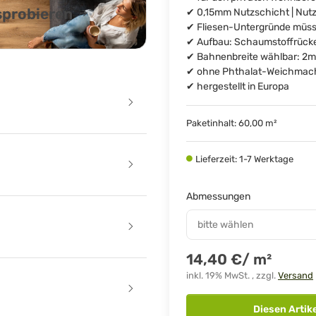
usprobieren
✔ 0,15mm Nutzschicht | Nutz
✔ Fliesen-Untergründe müss
✔ Aufbau: Schaumstoffrück
✔ Bahnenbreite wählbar: 2m
✔ ohne Phthalat-Weichmach
✔ hergestellt in Europa
Paketinhalt: 60,00 m²
Lieferzeit: 1-7 Werktage
Abmessungen
bitte wählen
14,40 €
/ m²
inkl. 19% MwSt. , zzgl.
Versand
Diesen Artik