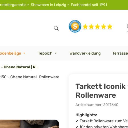
rstellergarantie
Showroom in Leipzig
Fachhandel seit 1991
odenbeläge
Teppich
Wandverkleidung
Terrasse
Tarkett Iconik 150 - Chene Natural | Rollenware
Tarkett Iconik
Rollenware
Artikelnummer:
2017640
Highlights:
✔ Tarkett Rollenware zum Ve
✔ für den privaten Wohnbere