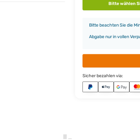
Bitte wählen S
x
Bitte beachten Sie die M
Abgabe nur in vollen Ver
Sicher bezahlen via: