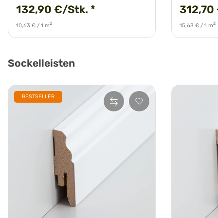
132,90 €/Stk.
*
312,70
2
2
10,63 € / 1 m
15,63 € / 1 m
Sockelleisten
BESTSELLER