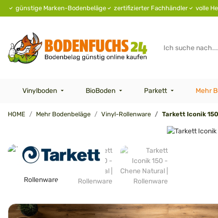
günstige Marken-Bodenbeläge
zertifizierter Fachhändler
volle He
Vinylboden
BioBoden
Parkett
Mehr B
HOME
Mehr Bodenbeläge
Vinyl-Rollenware