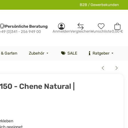
B2B / Gewerbekunden
Persönliche Beratung
Anmelden
Vergleichen
Wunschliste
0,00 €
+49 (0)341 - 256 949 00
 & Garten
Zubehör
SALE
Ratgeber
 150 - Chene Natural |
rkleben
ich geeignet