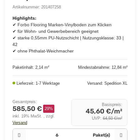
Artikelnummer:
201407258
Highlights:
✔ Forbo Flooring Marken-Vinylboden zum Klicken
✔ für Wohn- und Gewerbebereich geeignet
✔ starke 0,55mm PU-Nutzschicht | Nutzungsklasse: 33 |
42
✔ ohne Phthalat-Weichmacher
Paketinhalt: 2,14 m²
Mindestabnahme: 12,84 m²
Lieferzeit: 1-7 Werktage
Versand: Spedition XL
Gesamtpreis
:
Basispreis
:
585,50 €
29%
45,60 €/m²
inkl. 19% MwSt. , zzgl.
UVP
:
64,50 €/m²
Versand
Paket(e)