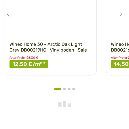
Wineo Home 30 - Arctic Oak Light
Wineo H
Grey DB00219HC | Vinylboden | Sale
DB00216
Alter Preis: 28,30 €
Alter Preis:
12,50 €/m²
*
14,5