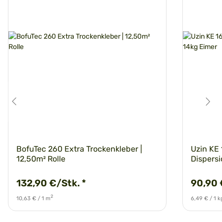
BofuTec 260 Extra Trockenkleber |
Uzin KE 
12,50m² Rolle
Dispersi
132,90 €/Stk.
*
90,90 
2
10,63 € / 1 m
6,49 € / 1 k