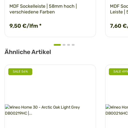
MDF Sockelleiste | 58mm hoch |
MDF Sock
verschiedene Farben
Leiste |
9,50 €/lfm
*
7,60 €
Ähnliche Artikel
SALE 56%
SALE 49