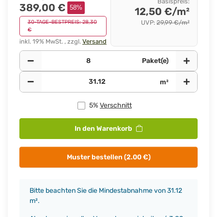
Basispreis
:
389,00 €
58%
12,50 €/m²
30-TAGE-BESTPREIS: 28,30
UVP
:
29,99 €/m²
€
inkl. 19% MwSt. , zzgl.
Versand
Paket(e)
m²
5%
Verschnitt
In den Warenkorb
Muster bestellen (2.00 €)
x
Bitte beachten Sie die Mindestabnahme von 31.12
m².