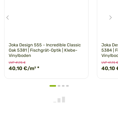
Joka Design 555 - Incredible Classic
Joka De
Oak 5381 | Fischgrät-Optik | Klebe-
5384 | F
Vinylboden
Vinylbo
UVP 41,95 €
UVP 41,95 
40,10 €/m²
*
40,10