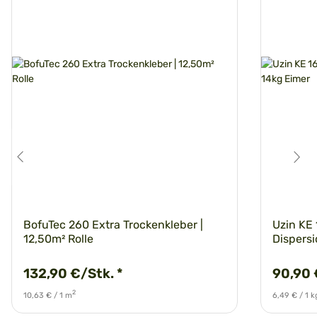
BofuTec 260 Extra Trockenkleber |
Uzin KE 
12,50m² Rolle
Dispersi
132,90 €/Stk.
*
90,90 
2
10,63 € / 1 m
6,49 € / 1 k