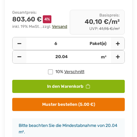
Gesamtpreis
:
Basispreis
:
803,60 €
4%
40,10 €/m²
inkl. 19% MwSt. , zzgl.
Versand
UVP
:
41,95 €/m²
Paket(e)
m²
10%
Verschnitt
In den Warenkorb
Muster bestellen (5.00 €)
x
Bitte beachten Sie die Mindestabnahme von 20.04
m².