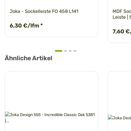
Joka - Sockelleiste FO 458 L141
MDF Sock
Leiste |
6,30 €/lfm
*
7,60 €
Ähnliche Artikel