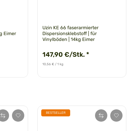
Uzin KE 66 faserarmierter
kg Eimer
Dispersionsklebstoff | für
Vinylböden | 14kg Eimer
147,90 €/Stk.
*
10,56 € / 1 kg
BESTSELLER