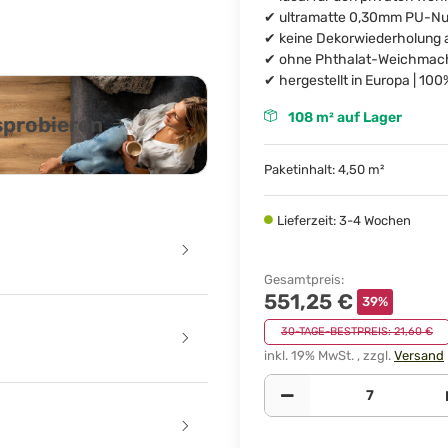
✔ ultramatte 0,30mm PU-Nutz
✔ keine Dekorwiederholung a
✔ ohne Phthalat-Weichmach
✔ hergestellt in Europa | 10
108 m² auf Lager
usprobieren
Paketinhalt: 4,50 m²
Lieferzeit: 3-4 Wochen
Gesamtpreis
:
551,25 €
39%
30-TAGE-BESTPREIS: 21,60 €
inkl. 19% MwSt. , zzgl.
Versand