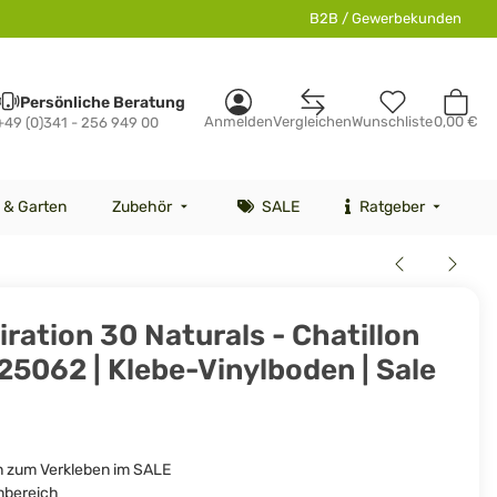
B2B / Gewerbekunden
Persönliche Beratung
Anmelden
Vergleichen
Wunschliste
0,00 €
+49 (0)341 - 256 949 00
 & Garten
Zubehör
SALE
Ratgeber
iration 30 Naturals - Chatillon
5062 | Klebe-Vinylboden | Sale
n zum Verkleben im SALE
hnbereich