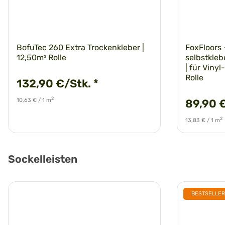
BofuTec 260 Extra Trockenkleber |
FoxFloors -
12,50m² Rolle
selbstkle
| für Viny
Rolle
132,90 €/Stk.
*
2
10,63 € / 1 m
89,90 
2
13,83 € / 1 m
Sockelleisten
BESTSELLER