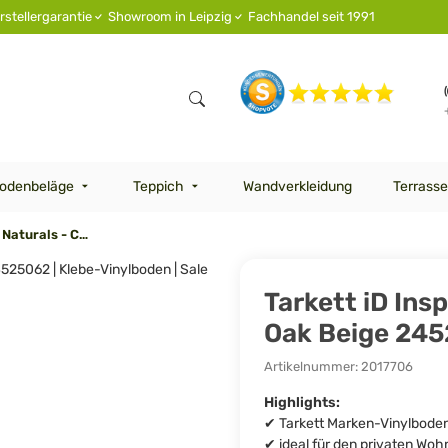
rstellergarantie
Showroom in Leipzig
Fachhandel seit 1991
odenbeläge
Teppich
Wandverkleidung
Terrasse
Tarkett iD Inspiration 30 Naturals - Chatillon Oak Beige 24525062 | Klebe-Vinylboden | Sale
Tarkett iD Insp
Oak Beige 2452
Artikelnummer:
2017706
Highlights:
✔ Tarkett Marken-Vinylbode
✔ ideal für den privaten Wo