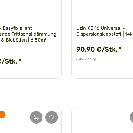
 Easyfix silent |
Uzin KE 16 Universal -
bende Trittschalldämmung
Dispersionsklebstoff | 14
l- & Bioböden | 6,50m²
90,90 €/Stk.
*
6,49 € / 1 kg
€/Stk.
*