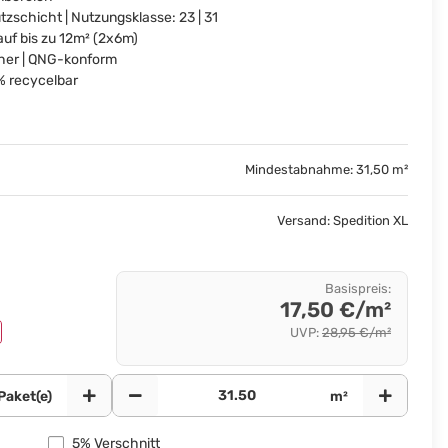
schicht | Nutzungsklasse: 23 | 31
uf bis zu 12m² (2x6m)
er | QNG-konform
0% recycelbar
Mindestabnahme: 31,50 m²
Versand: Spedition XL
Basispreis
:
17,50 €/m²
UVP
:
28,95 €/m²
Paket(e)
m²
5%
Verschnitt