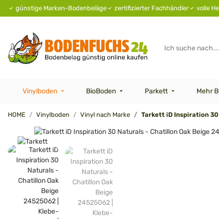
günstige Marken-Bodenbeläge
zertifizierter Fachhändler
volle He
Vinylboden
BioBoden
Parkett
Mehr B
HOME
Vinylboden
Vinyl nach Marke