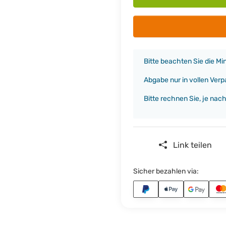
x
Bitte beachten Sie die M
Abgabe nur in vollen Ver
Bitte rechnen Sie, je nac
Link teilen
Sicher bezahlen via: