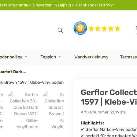
rstellergarantie
Showroom in Leipzig
Fachhandel seit 1991
odenbeläge
Teppich
Wandverkleidung
Terrasse
Gerflor Collection 30 - Quartet Dark Brown 1597 | Klebe-Vinylboden
Gerflor Collec
1597 | Klebe-V
Artikelnummer:
2019010
Highlights:
✔ Gerflor Marken-Vinylbode
✔ perfekt für den privaten 