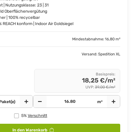
 | Nutzungsklasse: 23 | 31
eld Oberflächenvergütung
er | 100% recycelbar
0% REACH konform | Indoor Air Goldsiegel
Mindestabnahme: 16,80 m²
Versand: Spedition XL
Basispreis
:
18,25 €/m²
UVP
:
39,00 €/m²
Paket(e)
m²
5%
Verschnitt
In den Warenkorb