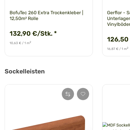
BofuTec 260 Extra Trockenkleber |
Gerflor - 
12,50m² Rolle
Unterlagem
Vinylböden
132,90 €/Stk.
*
126,50
2
10,63 € / 1 m
2
16,87 € / 1 m
Sockelleisten