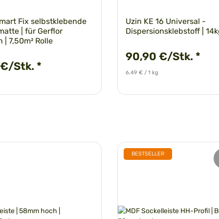
Smart Fix selbstklebende
Uzin KE 16 Universal -
atte | für Gerflor
Dispersionsklebstoff | 14
 | 7,50m² Rolle
90,90 €/Stk.
*
 €/Stk.
*
6,49 € / 1 kg
BESTSELLER