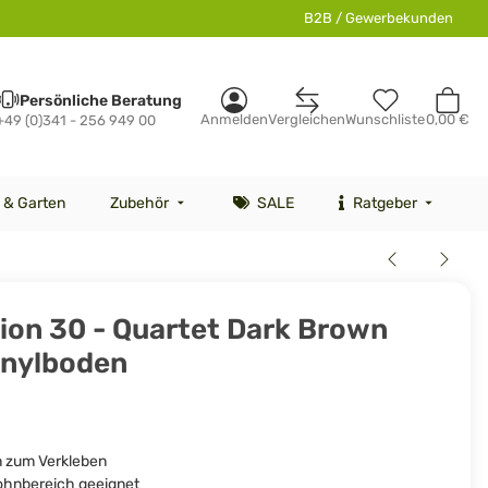
B2B / Gewerbekunden
Persönliche Beratung
Anmelden
Vergleichen
Wunschliste
0,00 €
+49 (0)341 - 256 949 00
 & Garten
Zubehör
SALE
Ratgeber
tion 30 - Quartet Dark Brown
inylboden
n zum Verkleben
Wohnbereich geeignet