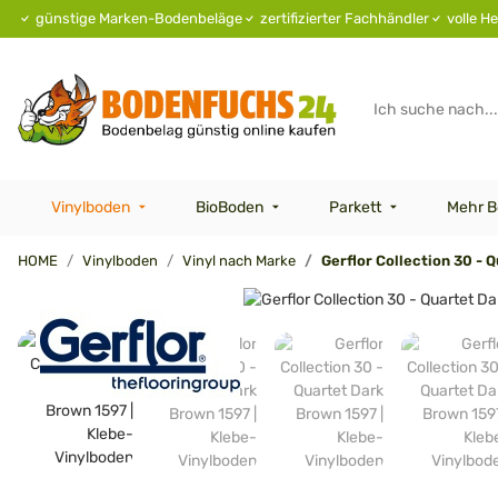
günstige Marken-Bodenbeläge
zertifizierter Fachhändler
volle He
Vinylboden
BioBoden
Parkett
Mehr B
HOME
Vinylboden
Vinyl nach Marke