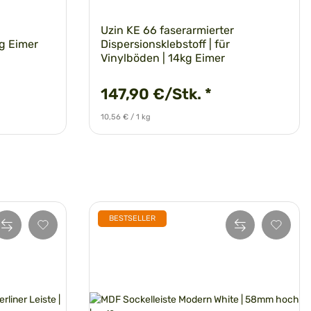
Uzin KE 66 faserarmierter
kg Eimer
Dispersionsklebstoff | für
Vinylböden | 14kg Eimer
147,90 €/Stk.
*
10,56 € / 1 kg
BESTSELLER