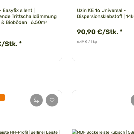
 Easyfix silent |
Uzin KE 16 Universal -
bende Trittschalldämmung
Dispersionsklebstoff | 14
l- & Bioböden | 6,50m²
90,90 €/Stk.
*
6,49 € / 1 kg
€/Stk.
*