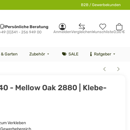
B2B / Gewerbekunden
Persönliche Beratung
Anmelden
Vergleichen
Wunschliste
0,00 €
+49 (0)341 - 256 949 00
 & Garten
Zubehör
SALE
Ratgeber
0 - Mellow Oak 2880 | Klebe-
zum Verkleben
d Gewerbebereich