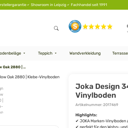
rstellergarantie
Showroom in Leipzig
Fachhandel seit 1991
odenbeläge
Teppich
Wandverkleidung
Terrasse
Joka Design 340 - Mellow Oak 2880 | Klebe-Vinylboden
Joka Design 34
Vinylboden
Artikelnummer:
2017469
Highlights:
✔ JOKA Marken-Vinylboden 
✔ perfekt für den Wohn- un