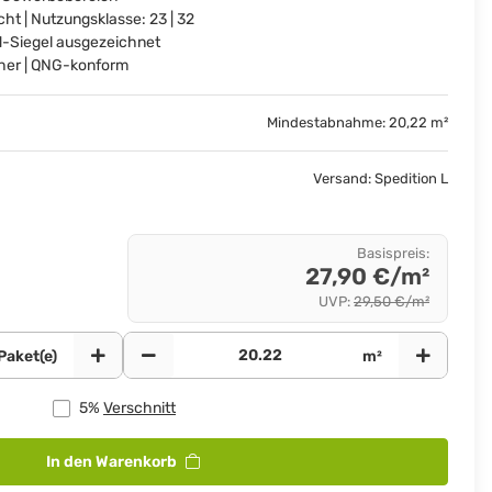
t | Nutzungsklasse: 23 | 32
ld-Siegel ausgezeichnet
er | QNG-konform
Mindestabnahme: 20,22 m²
Versand: Spedition L
Basispreis
:
27,90 €/m²
UVP
:
29,50 €/m²
Paket(e)
m²
5%
Verschnitt
In den Warenkorb