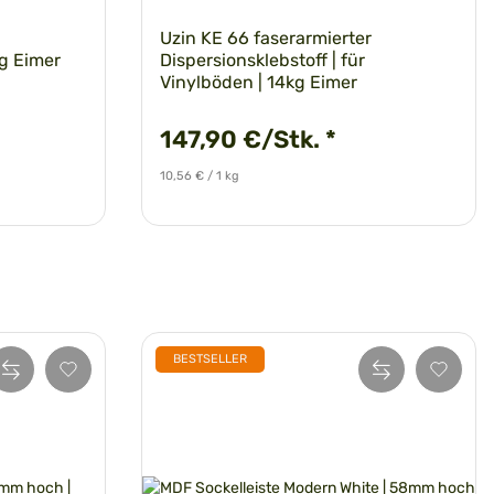
Uzin KE 66 faserarmierter
kg Eimer
Dispersionsklebstoff | für
Vinylböden | 14kg Eimer
147,90 €/Stk.
*
10,56 € / 1 kg
BESTSELLER