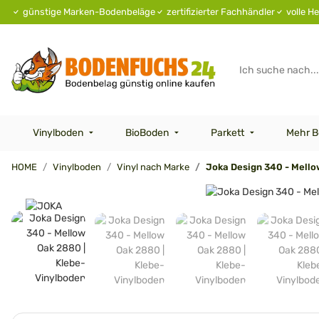
günstige Marken-Bodenbeläge
zertifizierter Fachhändler
volle He
Vinylboden
BioBoden
Parkett
Mehr B
HOME
Vinylboden
Vinyl nach Marke