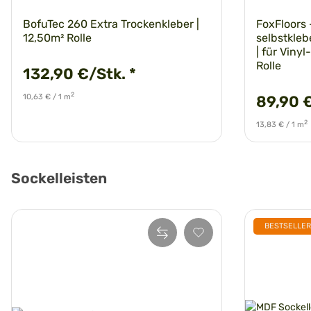
BofuTec 260 Extra Trockenkleber |
FoxFloors -
12,50m² Rolle
selbstkle
| für Viny
Rolle
132,90 €/Stk.
*
2
10,63 € / 1 m
89,90 
2
13,83 € / 1 m
Sockelleisten
BESTSELLER