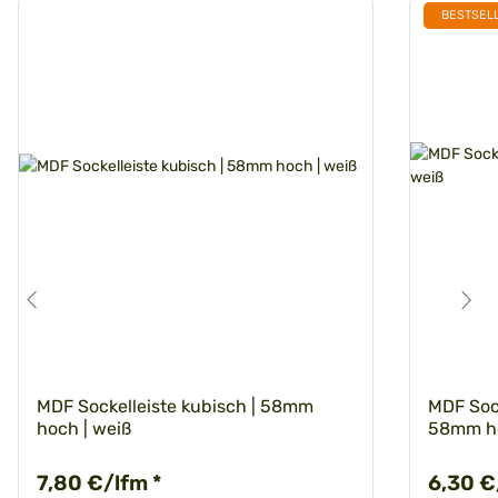
BESTSEL
MDF Sockelleiste kubisch | 58mm
MDF Sock
hoch | weiß
58mm ho
7,80 €/lfm
*
6,30 €