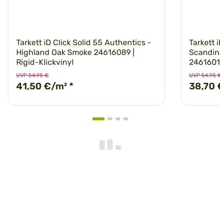
Tarkett iD Click Solid 55 Authentics -
Tarkett i
Highland Oak Smoke 24616089 |
Scandin
Rigid-Klickvinyl
24616016
UVP 54,95 €
UVP 54,95 
41,50 €/m²
*
38,70