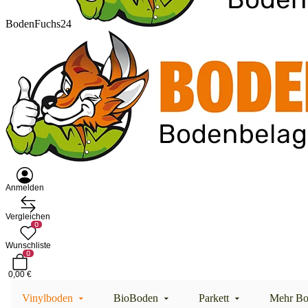
BodenFuchs24
Anmelden
Vergleichen
0
Wunschliste
0
0,00 €
Vinylboden
BioBoden
Parkett
Mehr Bo