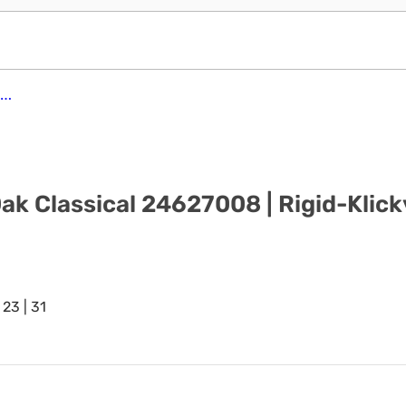
Tarkett iD Click Solid 30 - English Oak Classical 24627008 | Rigid-Klickvinyl
 Oak Classical 24627008 | Rigid-Klick
23 | 31