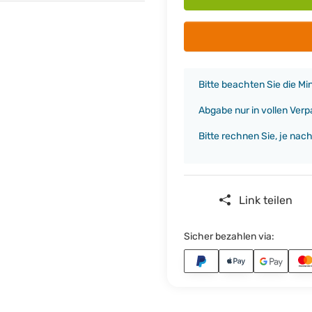
x
Bitte beachten Sie die M
Abgabe nur in vollen Ver
Bitte rechnen Sie, je nac
Link teilen
Sicher bezahlen via: