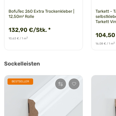
BofuTec 260 Extra Trockenkleber |
Tarkett - 
12,50m² Rolle
selbstkleb
Tarkett Vi
132,90 €/Stk.
*
104,50
2
10,63 € / 1 m
2
16,08 € / 1 m
Sockelleisten
BESTSELLER