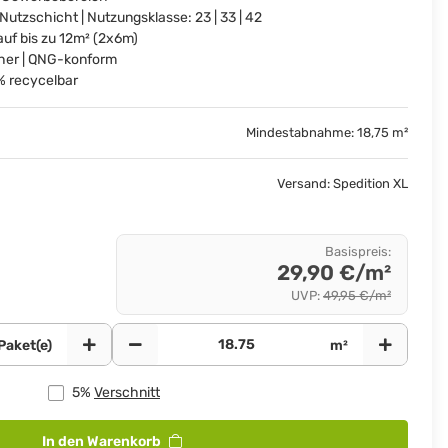
zschicht | Nutzungsklasse: 23 | 33 | 42
uf bis zu 12m² (2x6m)
er | QNG-konform
0% recycelbar
Mindestabnahme: 18,75 m²
Versand: Spedition XL
Basispreis
:
29,90 €/m²
UVP
:
49,95 €/m²
Paket(e)
m²
5%
Verschnitt
In den Warenkorb