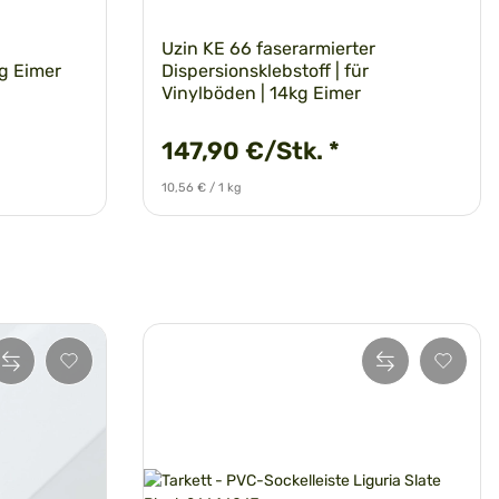
Uzin KE 66 faserarmierter
kg Eimer
Dispersionsklebstoff | für
Vinylböden | 14kg Eimer
147,90 €/Stk.
*
10,56 € / 1 kg