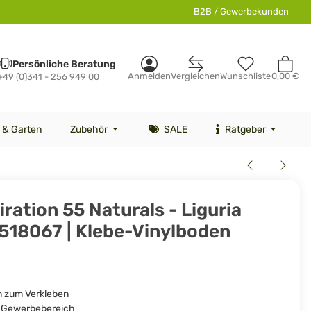
B2B / Gewerbekunden
Persönliche Beratung
Anmelden
Vergleichen
Wunschliste
0,00 €
+49 (0)341 - 256 949 00
 & Garten
Zubehör
SALE
Ratgeber
iration 55 Naturals - Liguria
4518067 | Klebe-Vinylboden
n zum Verkleben
d Gewerbebereich