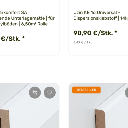
Tarkomfort SA
Uzin KE 16 Universal -
ende Unterlagematte | für
Dispersionsklebstoff | 14
nylböden | 6,50m² Rolle
90,90 €/Stk.
*
 €/Stk.
*
6,49 € / 1 kg
BESTSELLER