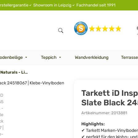
rstellergarantie
Showroom in Leipzig
Fachhandel seit 1991
odenbeläge
Teppich
Wandverkleidung
Terrasse
Tarkett iD Inspiration 55 Naturals - Liguria Slate Black 24518067 | Klebe-Vinylboden
Tarkett iD Insp
Slate Black 2
Artikelnummer:
2013881
Highlights:
✔ Tarkett Marken-Vinylbode
✔ perfekt für den Wohn- un