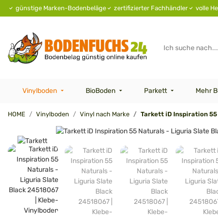
günstige Marken-Bodenbeläge
zertifizierter Fachhändler
volle He
Vinylboden
BioBoden
Parkett
Mehr B
HOME
Vinylboden
Vinyl nach Marke