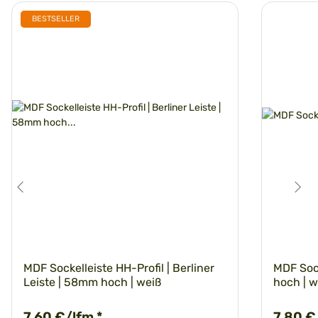
BESTSELLER
MDF Sockelleiste HH-Profil | Berliner
MDF Soc
Leiste | 58mm hoch | weiß
hoch | w
7,60 €/lfm
*
7,80 €