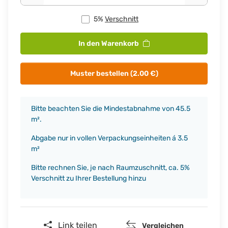
5%
Verschnitt
In den Warenkorb
Muster bestellen (2.00 €)
x
Bitte beachten Sie die Mindestabnahme von 45.5
m².
Abgabe nur in vollen Verpackungseinheiten á 3.5
m²
Bitte rechnen Sie, je nach Raumzuschnitt, ca. 5%
Verschnitt zu Ihrer Bestellung hinzu
Link teilen
Vergleichen