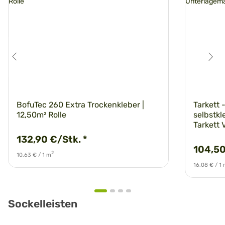
BofuTec 260 Extra Trockenkleber |
Tarkett 
12,50m² Rolle
selbstkl
Tarkett 
132,90 €/Stk.
*
104,50
2
10,63 € / 1 m
16,08 € / 1
Sockelleisten