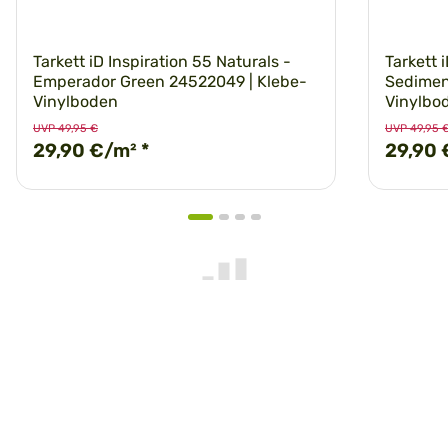
Tarkett iD Inspiration 55 Naturals -
Tarkett 
Emperador Green 24522049 | Klebe-
Sedimen
Vinylboden
Vinylbo
UVP 49,95 €
UVP 49,95 
29,90 €/m²
*
29,90