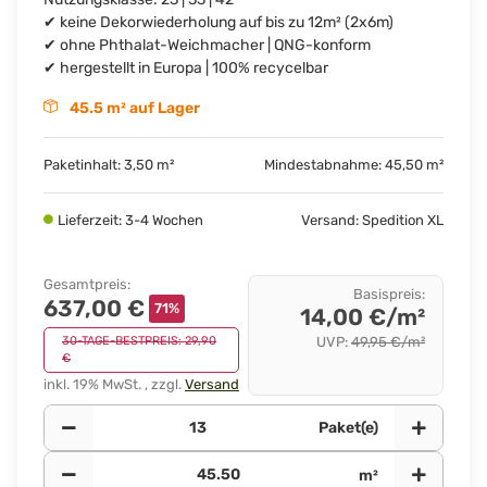
✔ keine Dekorwiederholung auf bis zu 12m² (2x6m)
✔ ohne Phthalat-Weichmacher | QNG-konform
✔ hergestellt in Europa | 100% recycelbar
45.5 m² auf Lager
Paketinhalt: 3,50 m²
Mindestabnahme: 45,50 m²
Lieferzeit: 3-4 Wochen
Versand: Spedition XL
Gesamtpreis
:
Basispreis
:
637,00 €
71%
14,00 €/m²
30-TAGE-BESTPREIS: 29,90
UVP
:
49,95 €/m²
€
inkl. 19% MwSt. , zzgl.
Versand
Paket(e)
m²