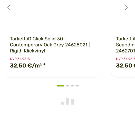
Tarkett iD Click Solid 30 -
Tarkett i
Contemporary Oak Grey 24628021 |
Scandin
Rigid-Klickvinyl
24627015
UVP 34,95 €
UVP 34,95 
32,50 €/m²
*
32,50