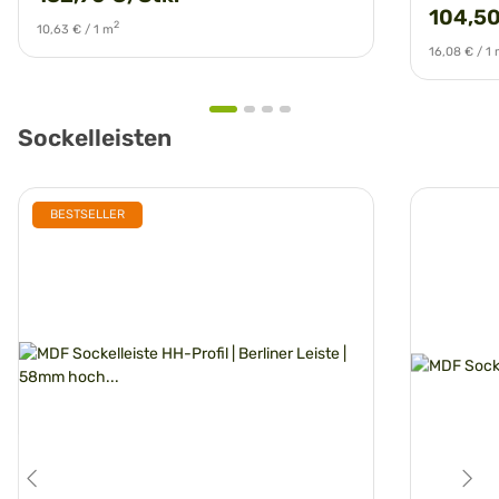
104,50
2
10,63 € / 1 m
16,08 € / 1
Sockelleisten
BESTSELLER