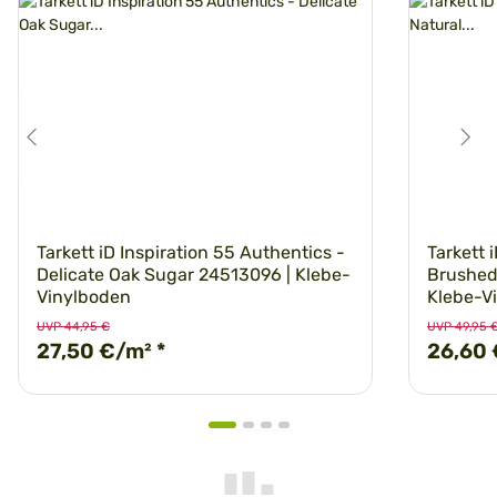
Tarkett iD Inspiration 55 Authentics -
Tarkett 
Delicate Oak Sugar 24513096 | Klebe-
Brushed
Vinylboden
Klebe-V
UVP 44,95 €
UVP 49,95 
27,50 €/m²
*
26,60