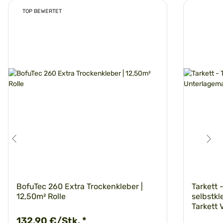
TOP BEWERTET
BofuTec 260 Extra Trockenkleber |
Tarkett 
12,50m² Rolle
selbstkl
Tarkett 
132,90 €/Stk.
*